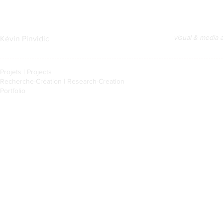
visual & media a
Kévin Pinvidic
Projets | Projects
Recherche-Création | Research-Creation
Portfolio