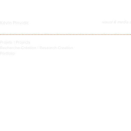
visual & media a
Kévin Pinvidic
Projets | Projects
Recherche-Création | Research-Creation
Portfolio